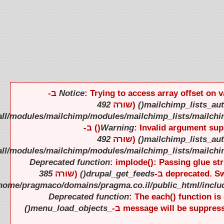
).
).