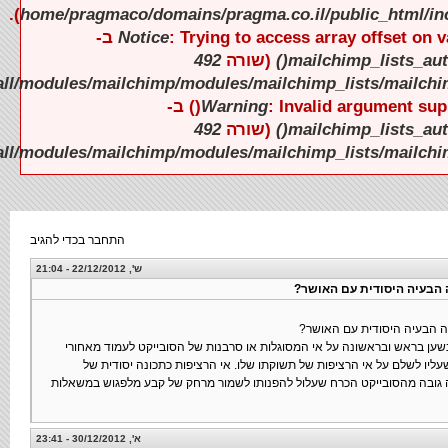
).
).