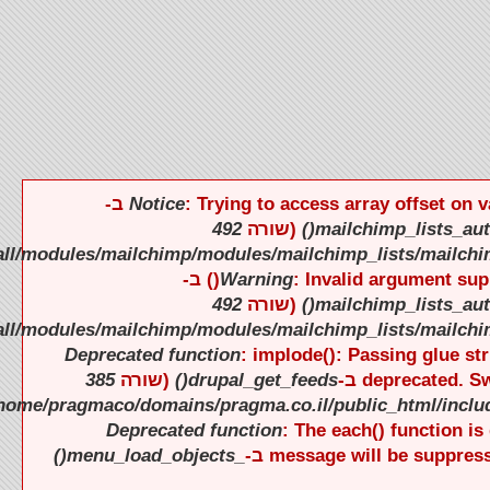
).
).