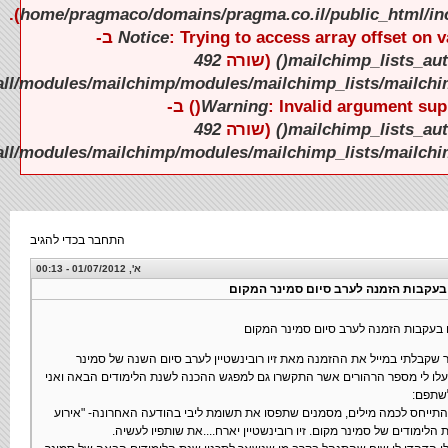
).
).