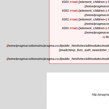
6301
(שורה
element_children()
).
6301
(שורה
element_children()
).
6301
(שורה
element_children()
).
6301
(שורה
element_children()
).
No
).
mailchimp_lists_auth_newsletter_f
).
ר
http://prag