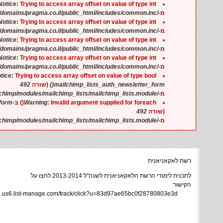
Notice
: Trying to access array offset on value of type int ב-
/home/pragmaco/domains/pragma.co.il/public_html/includes/common.inc
מ-
Notice
: Trying to access array offset on value of type int ב-
/home/pragmaco/domains/pragma.co.il/public_html/includes/common.inc
מ-
Notice
: Trying to access array offset on value of type int ב-
/home/pragmaco/domains/pragma.co.il/public_html/includes/common.inc
מ-
Notice
: Trying to access array offset on value of type int ב-
/home/pragmaco/domains/pragma.co.il/public_html/includes/common.inc
מ-
tice
: Trying to access array offset on value of type bool ב-
492
(שורה
mailchimp_lists_auth_newsletter_form()
/home/pragmaco/domains/pragma.co.il/public_html/sites/all/modules/mailchimp/modules/mailchimp_lists/mailchimp_lists.module
מ-
orm()
Warning
: Invalid argument supplied for foreach() ב-
492
(שורה
/home/pragmaco/domains/pragma.co.il/public_html/sites/all/modules/mailchimp/modules/mailchimp_lists/mailchimp_lists.module
מ-
רשת לאקאניאנית
לתכנית לימודי הרשת הלאקאניאנית לשנה"ל 2013-2014 לחצו על
הקישו:
ma.us6.list-manage.com/track/click?u=83d97ae65bc0f28780803e3d