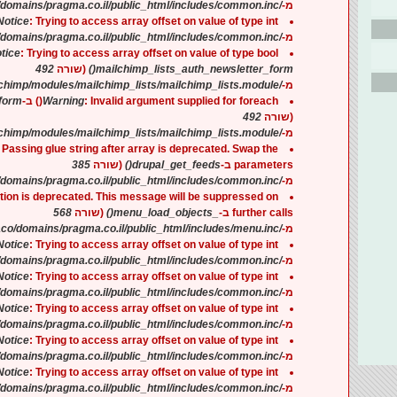
/home/pragmaco/domains/pragma.co.il/public_html/includes/common.inc
מ-
Notice
: Trying to access array offset on value of type int ב-
/home/pragmaco/domains/pragma.co.il/public_html/includes/common.inc
מ-
tice
: Trying to access array offset on value of type bool ב-
492
(שורה
mailchimp_lists_auth_newsletter_form()
/home/pragmaco/domains/pragma.co.il/public_html/sites/all/modules/mailchimp/modules/mailchimp_lists/mailchimp_lists.module
מ-
orm()
Warning
: Invalid argument supplied for foreach() ב-
492
(שורה
/home/pragmaco/domains/pragma.co.il/public_html/sites/all/modules/mailchimp/modules/mailchimp_lists/mailchimp_lists.module
מ-
: Passing glue string after array is deprecated. Swap the
385
(שורה
drupal_get_feeds()
parameters ב-
/home/pragmaco/domains/pragma.co.il/public_html/includes/common.inc
מ-
ction is deprecated. This message will be suppressed on
568
(שורה
_menu_load_objects()
further calls ב-
/home/pragmaco/domains/pragma.co.il/public_html/includes/menu.inc
מ-
Notice
: Trying to access array offset on value of type int ב-
/home/pragmaco/domains/pragma.co.il/public_html/includes/common.inc
מ-
Notice
: Trying to access array offset on value of type int ב-
/home/pragmaco/domains/pragma.co.il/public_html/includes/common.inc
מ-
Notice
: Trying to access array offset on value of type int ב-
/home/pragmaco/domains/pragma.co.il/public_html/includes/common.inc
מ-
Notice
: Trying to access array offset on value of type int ב-
/home/pragmaco/domains/pragma.co.il/public_html/includes/common.inc
מ-
Notice
: Trying to access array offset on value of type int ב-
/home/pragmaco/domains/pragma.co.il/public_html/includes/common.inc
מ-