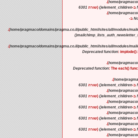
).
6301
(שורה
element_children()
).
No
).
mailchimp_lists_auth_newsletter_f
).
Deprecated function
: implode()
).
Deprecated function
: The each() fun
).
6301
(שורה
element_children()
).
6301
(שורה
element_children()
).
6301
(שורה
element_children()
).
6301
(שורה
element_children()
).
6301
(שורה
element_children()
).