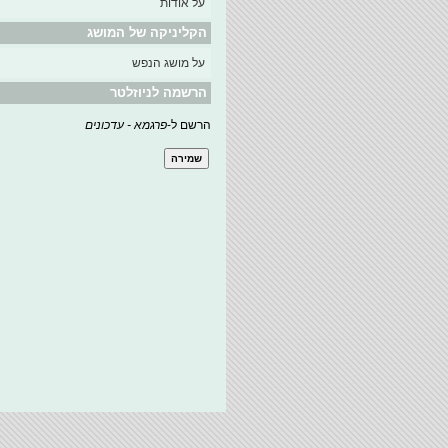
על אודות
הקליניקה של המושג
על מושג הנפש
הרשמה לניוזלטר
הרשם ל-
פרגמא - עדכונים