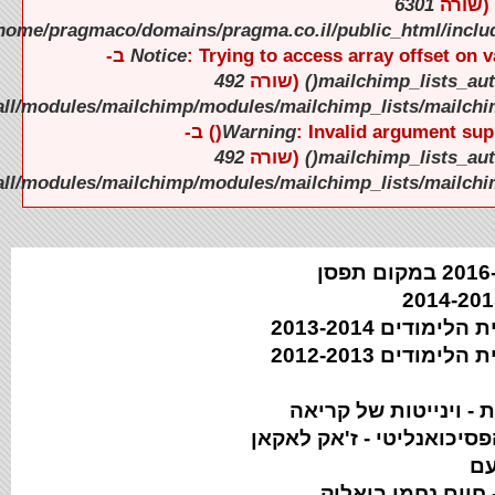
).
).