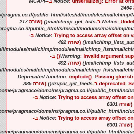
).
).
).
).