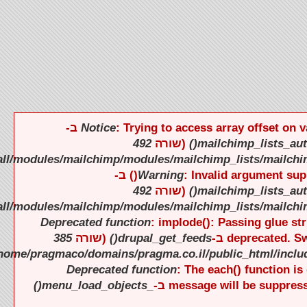
).
).