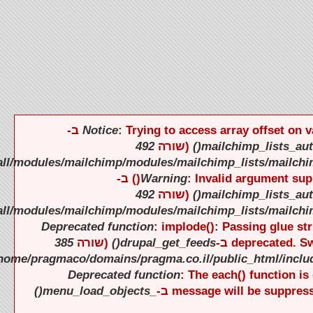
).
).