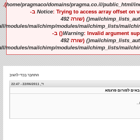
).
).