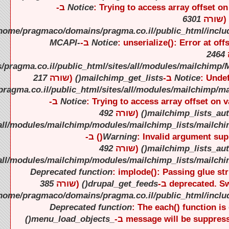
).
).
).
).