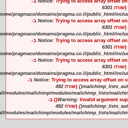
).
).