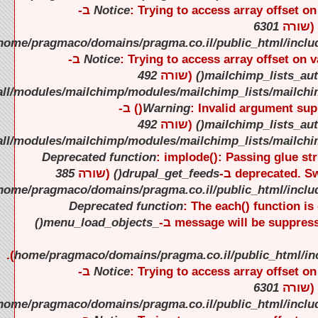
).
).